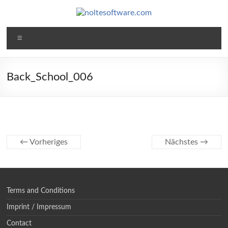
Zum
Inhalt
springen
noltesoftware.com
Menü
Software
for
High-
Back_School_006
Volume-
Photography
← Vorheriges
Nächstes →
Terms and Conditions
Imprint / Impressum
Contact