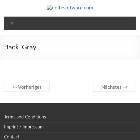
Zum
Inhalt
springen
noltesoftware.com
Menü
Software
for
High-
Back_Gray
Volume-
Photography
← Vorheriges
Nächstes →
Terms and Conditions
Imprint / Impressum
Contact